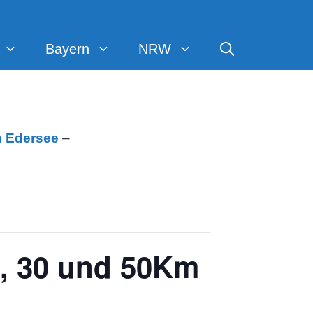
Bayern
NRW
h
Edersee
–
0, 30 und 50Km