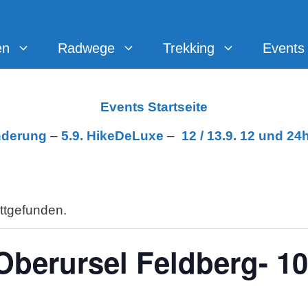
en
Radwege
Trekking
Events
Events Startseite
nderung
–
5.9. HikeDeLuxe
–
12 /
13.9. 12 und 24
attgefunden.
Oberursel Feldberg- 1