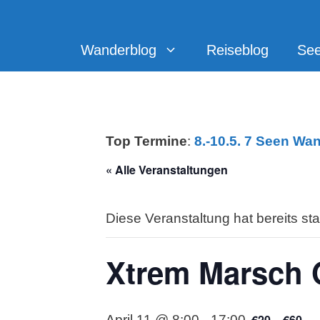
Zum
Inhalt
springen
Wanderblog
Reiseblog
Se
Top Termine
:
8.-10.5. 7 Seen Wa
« Alle Veranstaltungen
Diese Veranstaltung hat bereits st
Xtrem Marsch 
€20 – €60
April 11 @ 8:00
-
17:00