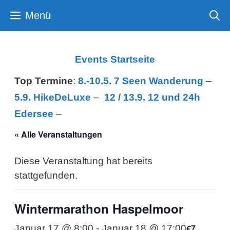
Zum
Menü
Inhalt
springen
Events Startseite
Top Termine
:
8.-10.5. 7 Seen Wanderung
–
5.9. HikeDeLuxe
–
12 /
13.9. 12 und 24h
Edersee
–
« Alle Veranstaltungen
Diese Veranstaltung hat bereits
stattgefunden.
Wintermarathon Haspelmoor
€7
Januar 17 @ 8:00
-
Januar 18 @ 17:00