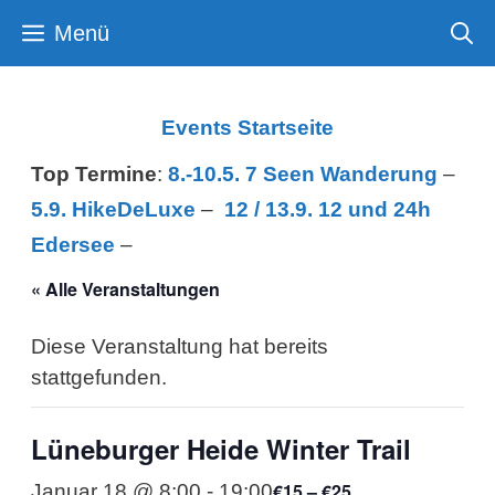
Zum
Menü
Inhalt
springen
Events Startseite
Top Termine
:
8.-10.5. 7 Seen Wanderung
–
5.9. HikeDeLuxe
–
12 /
13.9. 12 und 24h
Edersee
–
« Alle Veranstaltungen
Diese Veranstaltung hat bereits
stattgefunden.
Lüneburger Heide Winter Trail
€15 – €25
Januar 18 @ 8:00
-
19:00