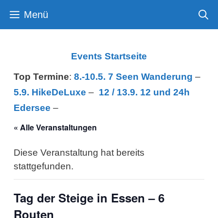
Zum
Menü
Inhalt
springen
Events Startseite
Top Termine
:
8.-10.5. 7 Seen Wanderung
–
5.9. HikeDeLuxe
–
12 /
13.9. 12 und 24h
Edersee
–
« Alle Veranstaltungen
Diese Veranstaltung hat bereits
stattgefunden.
Tag der Steige in Essen – 6
Routen