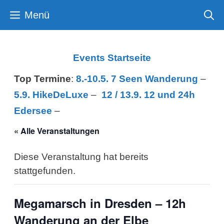
Zum
Menü
Inhalt
springen
Events Startseite
Top Termine
:
8.-10.5. 7 Seen Wanderung
–
5.9. HikeDeLuxe
–
12 /
13.9. 12 und 24h
Edersee
–
« Alle Veranstaltungen
Diese Veranstaltung hat bereits
stattgefunden.
Megamarsch in Dresden – 12h
Wanderung an der Elbe