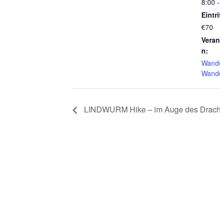
8:00 
Eintri
€70
Veran
n:
Wand
Wand
LINDWURM Hike – im Auge des Drach