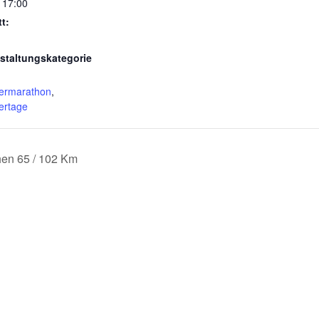
- 17:00
tt:
staltungskategorie
ermarathon
,
ertage
en 65 / 102 Km