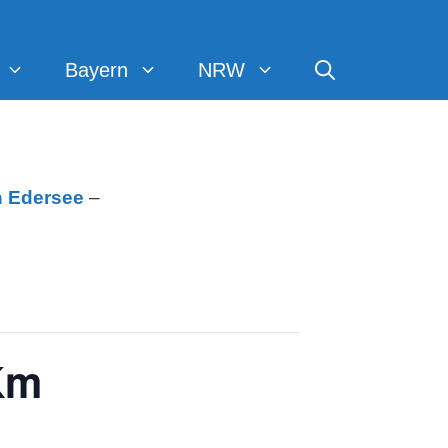
Bayern
NRW
h
Edersee
–
Km