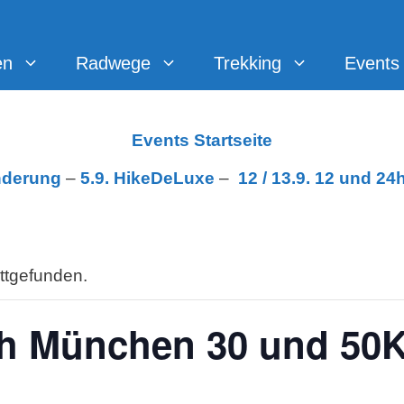
en
Radwege
Trekking
Events
Events Startseite
nderung
–
5.9. HikeDeLuxe
–
12 /
13.9. 12 und 24
attgefunden.
 München 30 und 50