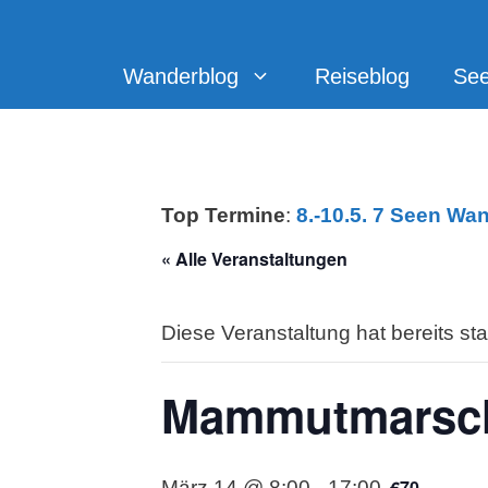
Zum
Inhalt
springen
Wanderblog
Reiseblog
Se
Top Termine
:
8.-10.5. 7 Seen Wa
« Alle Veranstaltungen
Diese Veranstaltung hat bereits st
Mammutmarsch
€70
März 14 @ 8:00
-
17:00