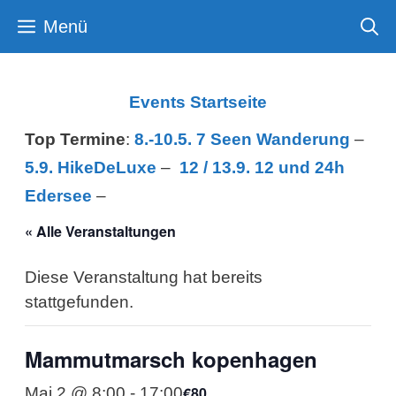
Zum
Menü
Inhalt
springen
Events Startseite
Top Termine
:
8.-10.5. 7 Seen Wanderung
–
5.9. HikeDeLuxe
–
12 /
13.9. 12 und 24h
Edersee
–
« Alle Veranstaltungen
Diese Veranstaltung hat bereits
stattgefunden.
Mammutmarsch kopenhagen
€80
Mai 2 @ 8:00
-
17:00