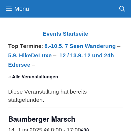
Zum
Menü
Inhalt
springen
Events Startseite
Top Termine
:
8.-10.5. 7 Seen Wanderung
–
5.9. HikeDeLuxe
–
12 /
13.9. 12 und 24h
Edersee
–
« Alle Veranstaltungen
Diese Veranstaltung hat bereits
stattgefunden.
Baumberger Marsch
€38
14. Juni 2025 @ 8:00
-
17:00