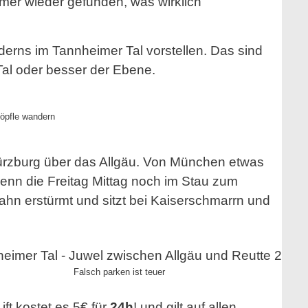
er wieder gefunden, was wirklich
erns im Tannheimer Tal vorstellen. Das sind
al oder besser der Ebene.
öpfle wandern
ürzburg über das Allgäu. Von München etwas
enn die Freitag Mittag noch im Stau zum
ahn erstürmt und sitzt bei Kaiserschmarrn und
Falsch parken ist teuer
ft kostet es 5€ für
24h
! und gilt auf allen