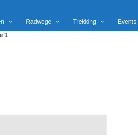
en
Radwege
Trekking
Events
heimer Tal
öhenlage und der Bergwelt, wenn die Gipfel weiß
ier gibt es auch grandiose Wander- und Bergtouren.
mal mit.