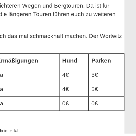
eichteren Wegen und Bergtouren. Da ist für
ie längeren Touren führen euch zu weiteren
 euch das mal schmackhaft machen. Der Wortwitz
Ermäßigungen
Hund
Parken
Ja
4€
5€
Ja
4€
5€
Ja
0€
0€
heimer Tal