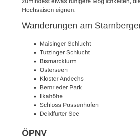
zumindest etwas ruhigere Möglichkeiten, d
Hochsaison eignen.
Wanderungen am Starnberge
Maisinger Schlucht
Tutzinger Schlucht
Bismarckturm
Osterseen
Kloster Andechs
Bernrieder Park
Ilkahöhe
Schloss Possenhofen
Deixlfurter See
ÖPNV