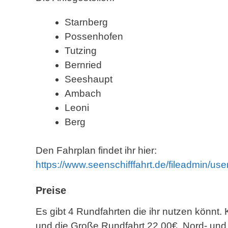
Starnberg
Possenhofen
Tutzing
Bernried
Seeshaupt
Ambach
Leoni
Berg
Den Fahrplan findet ihr hier:
https://www.seenschifffahrt.de/fileadmin/u
Preise
Es gibt 4 Rundfahrten die ihr nutzen könnt. 
und die Große Rundfahrt 22,00€. Nord- und 