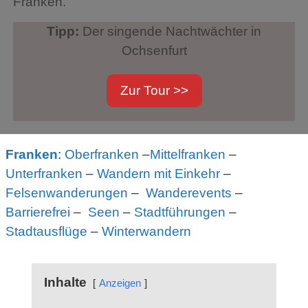
Franken.
Tipp:
Der singende Nachtwächter in
Ochsenfurt
Zur Tour >>
Franken
:
Oberfranken
–
Mittelfranken
–
Unterfranken
–
Wandern mit Einkehr
–
Felsenwanderungen
–
Wanderevents
–
Barrierefrei
–
Seen
–
Stadtführungen
–
Stadtausflüge
–
Winterwandern
Inhalte
Anzeigen