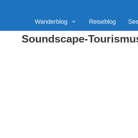
Zum
Inhalt
springen
Wanderblog
Reiseblog
Se
Soundscape-Tourismus