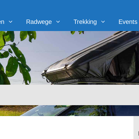
en
Radwege
Trekking
Events