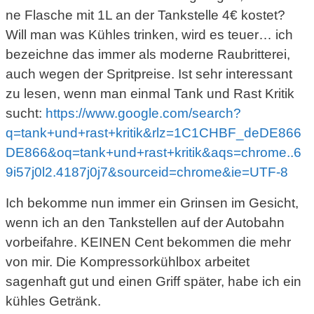
ne Flasche mit 1L an der Tankstelle 4€ kostet?
Will man was Kühles trinken, wird es teuer… ich
bezeichne das immer als moderne Raubritterei,
auch wegen der Spritpreise. Ist sehr interessant
zu lesen, wenn man einmal Tank und Rast Kritik
sucht:
https://www.google.com/search?
q=tank+und+rast+kritik&rlz=1C1CHBF_deDE866
DE866&oq=tank+und+rast+kritik&aqs=chrome..6
9i57j0l2.4187j0j7&sourceid=chrome&ie=UTF-8
Ich bekomme nun immer ein Grinsen im Gesicht,
wenn ich an den Tankstellen auf der Autobahn
vorbeifahre. KEINEN Cent bekommen die mehr
von mir. Die Kompressorkühlbox arbeitet
sagenhaft gut und einen Griff später, habe ich ein
kühles Getränk.