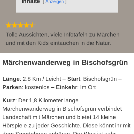
Inhalte
Anzeigen
Tolle Aussichten, viele Infotafeln zu Märchen
und mit den Kids eintauchen in die Natur.
Märchenwanderweg in Bischofsgrün
Länge
: 2,8 Km / Leicht –
Start
: Bischofsgrün –
Parken
: kostenlos –
Einkehr
: Im Ort
Kurz
: Der 1,8 Kilometer lange
Märchenwanderweg in Bischofsgrün verbindet
Landschaft mit Märchen und bietet 14 kleine
Hörspiele zu jeder Geschichte. Diese könnt ihr mit
dem Smartphone anhören. Der Weg ist sehr