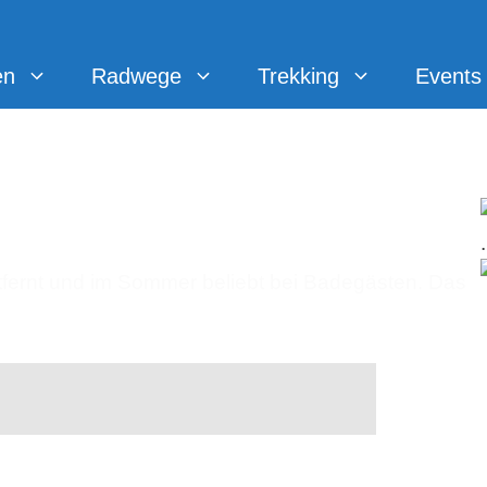
en
Radwege
Trekking
Events
üntensee
.
tfernt und im Sommer beliebt bei Badegästen. Das