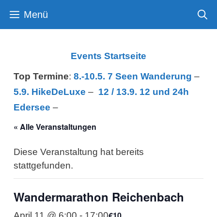
Zum
Menü
Inhalt
springen
Events Startseite
Top Termine
:
8.-10.5. 7 Seen Wanderung
–
5.9. HikeDeLuxe
–
12 /
13.9. 12 und 24h
Edersee
–
« Alle Veranstaltungen
Diese Veranstaltung hat bereits
stattgefunden.
Wandermarathon Reichenbach
€10
April 11 @ 6:00
-
17:00