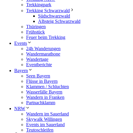
Trekkingpark
Trekking Schwarzwald
Südschwarzwald
Albsteig Schwarzwald
Thüringen
Frühstück
Feuer beim Trekking
Events
24h Wanderungen
Wandermarathone
Wandertage
Eventberichte
Bayern
Seen Bayern
Flüsse in Bayern
Klammen / Schluchten
Wasserfälle Bayern
Wandern in Franken
Partnachklamm
NRW
Wandern im Sauerland
Skywalk Willingen
Events im Sauerland
Teutoschleifen