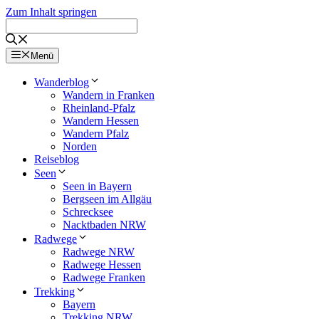
Zum Inhalt springen
Menü
Wanderblog
Wandern in Franken
Rheinland-Pfalz
Wandern Hessen
Wandern Pfalz
Norden
Reiseblog
Seen
Seen in Bayern
Bergseen im Allgäu
Schrecksee
Nacktbaden NRW
Radwege
Radwege NRW
Radwege Hessen
Radwege Franken
Trekking
Bayern
Trekking NRW