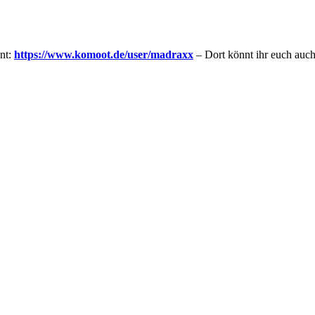
nt:
https://www.komoot.de/
user
/madraxx
– Dort könnt ihr euch auc