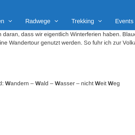
en
Radwege
Trekking
Events
 daran, dass wir eigentlich Winterferien haben. B
eine Wandertour genutzt werden. So fuhr ich zur Vo
d:
W
andern –
W
ald –
W
asser – nicht
W
eit
W
eg