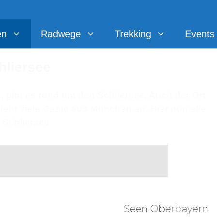
en
Radwege
Trekking
Events
hliersee
 gibt es rund um den Schliersee. Auch der Ort
ieht viele Gäste aus München an. Hier nun alle
 Schliersee
Seen Oberbayern