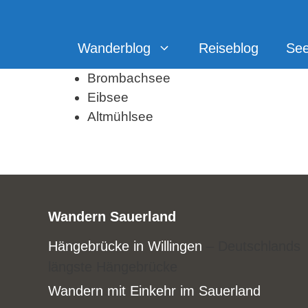
Zum
Inhalt
springen
Wanderblog
Reiseblog
Se
Brombachsee
Eibsee
Altmühlsee
Wandern Sauerland
Hängebrücke in Willingen
– Deutschlands
längste Hängebrücke
Wandern mit Einkehr im Sauerland