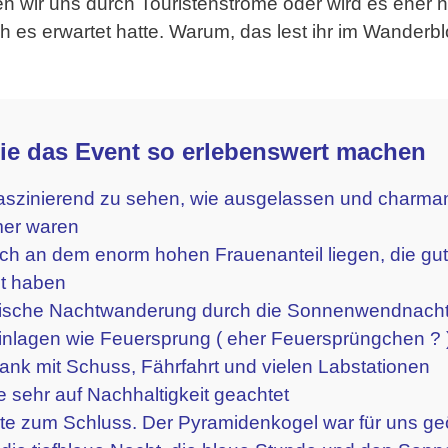
wir uns durch Touristenströme oder wird es eher n
ch es erwartet hatte. Warum, das lest ihr im Wanderbl
die das Event so erlebenswert machen
aszinierend zu sehen, wie ausgelassen und charman
mer waren
h an dem enorm hohen Frauenanteil liegen, die gu
et haben
ische Nachtwanderung durch die Sonnenwendnach
inlagen wie Feuersprung ( eher Feuersprüngchen ? )
ank mit Schuss, Fährfahrt und vielen Labstationen
 sehr auf Nachhaltigkeit geachtet
e zum Schluss. Der Pyramidenkogel war für uns geö