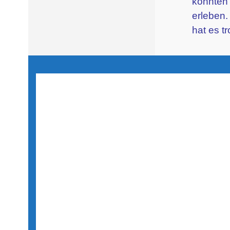
konnten 
erleben.
hat es t