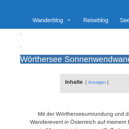
Zum
Inhalt
springen
Wanderblog
Reiseblog
Se
.
.
Wörthersee Sonnenwendwan
Inhalte
Anzeigen
Mit der Wörtherseeumrundung und de
Wanderevent in Österreich auf meinem 