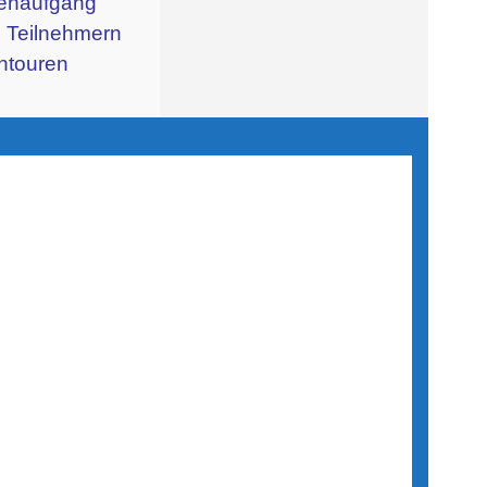
nenaufgang
n Teilnehmern
chtouren