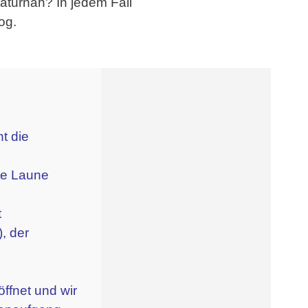
aturnah? In jedem Fall
og.
t die
te Laune
t
, der
ffnet und wir