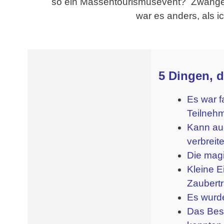
so ein Massentourismusevent? Zwängen 
war es anders, als i
.
5 Dingen, 
Es war f
Teilneh
Kann auc
verbreit
Die mag
Kleine E
Zaubertr
Es wurde
Das Best